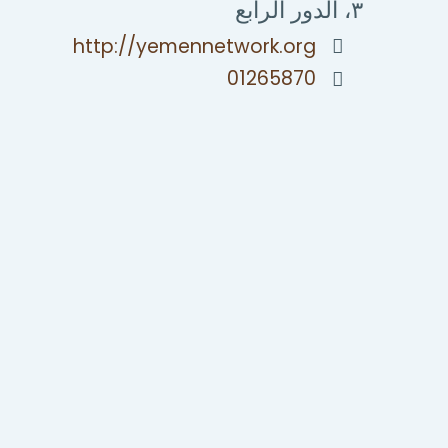
٣، الدور الرابع
http://yemennetwork.org
01265870