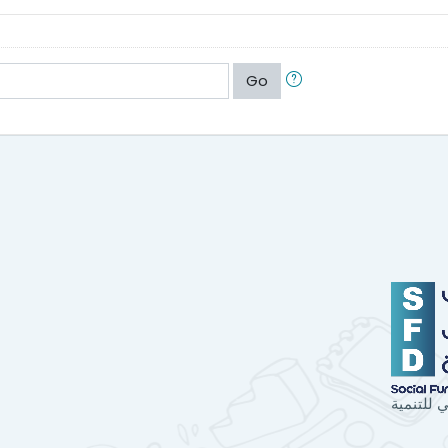
Go
 للتنمية