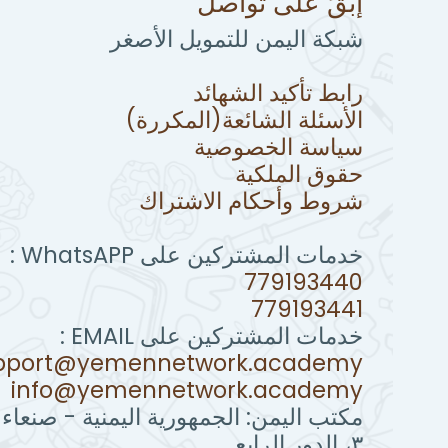
إبقَ على تواصل
شبكة اليمن للتمويل الأصغر
رابط تأكيد الشهائد
الأسئلة الشائعة(المكررة)
سياسة الخصوصية
حقوق الملكية
شروط وأحكام الاشتراك
خدمات المشتركين على WhatsAPP :
779193440
779193441
خدمات المشتركين على EMAIL :
pport@yemennetwork.academy
info@yemennetwork.academy
مكتب اليمن: الجمهورية اليمنية - صنعاء
٣، الدور الرابع