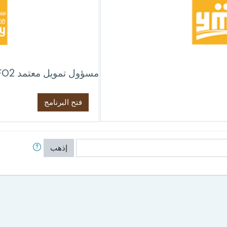
مسؤول تمويل معتمد CMFO2
فتح البرنامج
إذهب