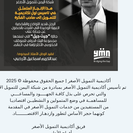
أكاديمية التمويل الأصغر | جميع الحقوق محفوظة © 2025
تم تأسيس أكاديمية التمويل الأصغر بمبادرة من شبكة اليمن للتمويل ال
والتي تحرص على بذل كافـة الجهـــــود والمساعــــي
للمساهمــة في وضع المتمولين و النشطيــن اقتصاديـا
من المستفيدين من خدمات التمويل الأصغر في المقدمة
كونهما حجر الأساس لتطور وازدهـار الاقتصـــــــــاد.
فريق أكاديمية التمويل الأصغر
أفراح الأحلسي